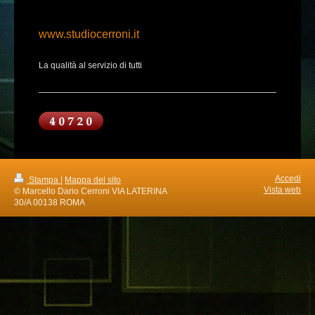
www.studiocerroni.it
La qualità al servizio di tutti
Accedi
Stampa
|
Mappa del sito
Vista web
© Marcello Dario Cerroni VIA LATERINA
30/A 00138 ROMA